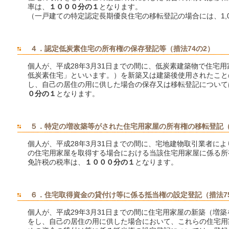
率は、
１０００分の１
となります。
（一戸建ての特定認定長期優良住宅の移転登記の場合には、1,0
４．認定低炭素住宅の所有権の保存登記等（措法74の2）
個人が、平成28年3月31日までの間に、低炭素建築物で住宅
低炭素住宅」といいます。）を新築又は建築後使用されたこと
し、自己の居住の用に供した場合の保存又は移転登記について
０分の１
となります。
５．特定の増改築等がされた住宅用家屋の所有権の移転登記（
個人が、平成28年3月31日までの間に、宅地建物取引業者に
の住宅用家屋を取得する場合における当該住宅用家屋に係る所
免許税の税率は、
１０００分の１
となります。
６．住宅取得資金の貸付け等に係る抵当権の設定登記（措法7
個人が、平成29年3月31日までの間に住宅用家屋の新築（増
をし、自己の居住の用に供した場合において、これらの住宅用