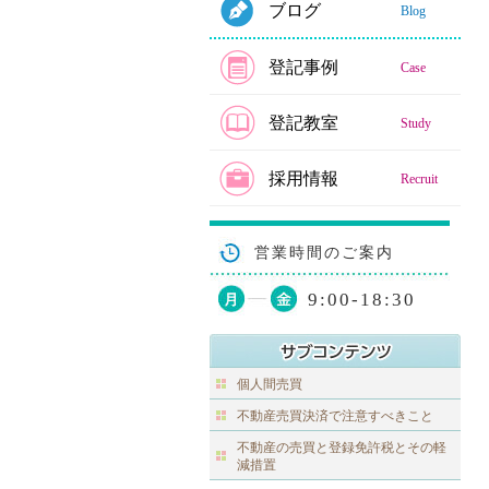
ブログ
Blog
登記事例
Case
登記教室
Study
採用情報
Recruit
営業時間のご案内
9:00-18:30
個人間売買
不動産売買決済で注意すべきこと
不動産の売買と登録免許税とその軽
減措置