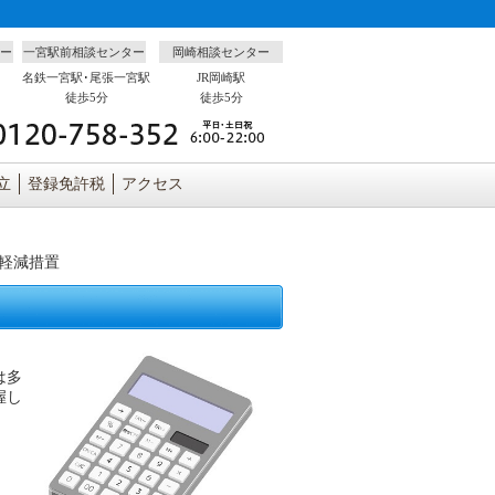
ー
一宮駅前相談センター
岡崎相談センター
名鉄一宮駅･尾張一宮駅
JR岡崎駅
徒歩5分
徒歩5分
立
登録免許税
アクセス
軽減措置
は多
握し