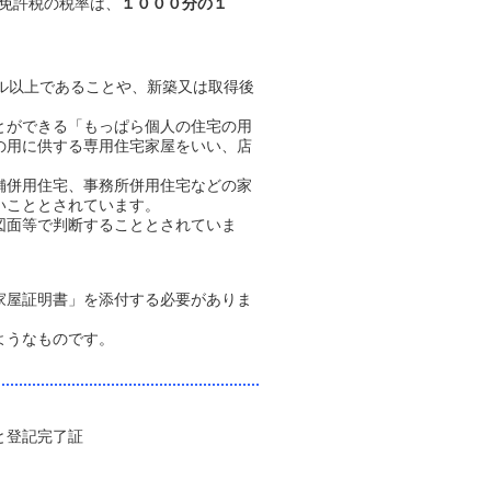
免許税の税率は、
１０００分の１
ル以上であることや、新築又は取得後
とができる「もっぱら個人の住宅の用
の用に供する専用住宅家屋をいい、店
。
舗併用住宅、事務所併用住宅などの家
いこととされています。
図面等で判断することとされていま
。
家屋証明書」を添付する必要がありま
ようなものです。
と登記完了証