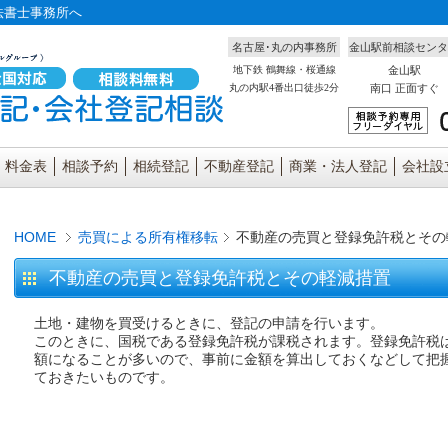
法書士事務所へ
名古屋･丸の内事務所
金山駅前相談センタ
地下鉄 鶴舞線・桜通線
金山駅
丸の内駅4番出口徒歩2分
南口 正面すぐ
料金表
相談予約
相続登記
不動産登記
商業・法人登記
会社設
HOME
売買による所有権移転
不動産の売買と登録免許税とその
不動産の売買と登録免許税とその軽減措置
土地・建物を買受けるときに、登記の申請を行います。
このときに、国税である登録免許税が課税されます。登録免許税
額になることが多いので、事前に金額を算出しておくなどして把
ておきたいものです。