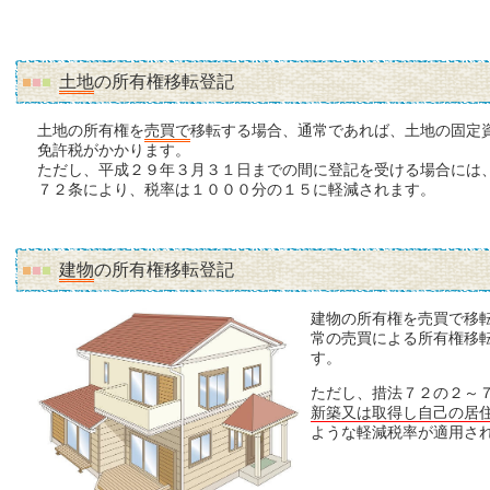
土地
の所有権移転登記
土地の所有権を
売買で
移転する場合、通常であれば、土地の固定
免許税がかかります。
ただし、平成２９年３月３１日までの間に登記を受ける場合には
７２条により、税率は１０００分の１５に軽減されます。
建物
の所有権移転登記
建物の所有権を売買で移
常の売買による所有権移
す。
ただし、措法７２の２～
新築又は取得し自己の居
ような軽減税率が適用さ