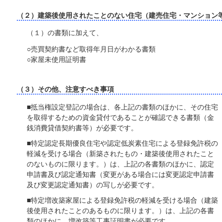
（２）建築後使用されたことのない住宅（建売住宅・マンション
（１）の書類に加えて、
○売買契約書など取得年月日がわかる書類
○家屋未使用証明書
（３）その他、注意すべき事項
■抵当権設定登記の場合は、各上記の書類のほかに、その住宅
を取得するための資金貸付であることが確認できる書類（金
銭消費貸借契約書等）が必要です。
■特定認定長期優良住宅や認定低炭素住宅による登録免許税の
軽減を受ける場合（新築されたもの・建築後使用されたこと
のないものに限ります。）は、上記の各書類のほかに、認定
申請書及び認定通知書（変更がある場合には変更認定申請書
及び変更認定通知書）の写しが必要です。
■特定増改築家屋による登録免許税の軽減を受ける場合（建築
後使用されたことのあるものに限ります。）は、上記の各書
類のほかに、増改築等工事証明書が必要です。