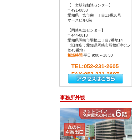
【一宮駅前相談センター】
〒491-0858
愛知県一宮市栄一丁目11番16号
マースビル6階
【岡崎相談センター】
〒444-0818
愛知県岡崎市羽根二丁目7番地14
（旧住所：愛知県岡崎市羽根町字北ノ
郷45番地）
相談時間
平日 9:00～18:30
TEL:052-231-2605
FAX:052-231-2607
事務所外観