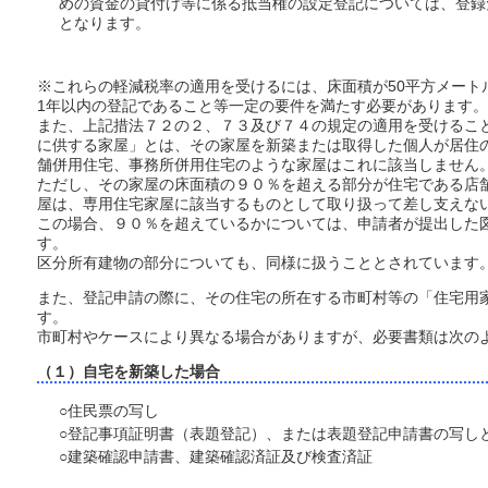
めの資金の貸付け等に係る抵当権の設定登記については、登録
となります。
※これらの軽減税率の適用を受けるには、床面積が50平方メート
1年以内の登記であること等一定の要件を満たす必要があります。
また、上記措法７２の２、７３及び７４の規定の適用を受けるこ
に供する家屋」とは、その家屋を新築または取得した個人が居住
舗併用住宅、事務所併用住宅のような家屋はこれに該当しません
ただし、その家屋の床面積の９０％を超える部分が住宅である店
屋は、専用住宅家屋に該当するものとして取り扱って差し支えな
この場合、９０％を超えているかについては、申請者が提出した
す。
区分所有建物の部分についても、同様に扱うこととされています
また、登記申請の際に、その住宅の所在する市町村等の「住宅用
す。
市町村やケースにより異なる場合がありますが、必要書類は次の
（１）自宅を新築した場合
○住民票の写し
○登記事項証明書（表題登記）、または表題登記申請書の写し
○建築確認申請書、建築確認済証及び検査済証