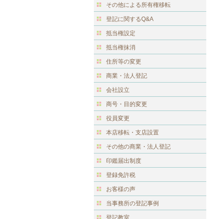
その他による所有権移転
登記に関するQ&A
抵当権設定
抵当権抹消
住所等の変更
商業・法人登記
会社設立
商号・目的変更
役員変更
本店移転・支店設置
その他の商業・法人登記
印鑑届出制度
登録免許税
お客様の声
当事務所の登記事例
登記教室