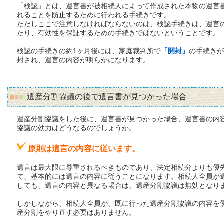
「検認」とは、遺言書が被相続人によって作成された本物の遺言
れることを防止するために行われる手続きです。
ただしここで注意しなければならないのは、検認手続きは、遺言
たり、有効性を保証するための手続きではないということです。
検認の手続きの約1ヶ月後には、家庭裁判所で
「開封」
の手続きが
封され、遺言の内容が明らかになります。
遺産分割協議の後で遺言書が見つかった場合
遺産分割協議をした後に、遺言書が見つかった場合、遺言書の内
協議の効力はどうなるのでしょうか。
原則は遺言の内容に従います。
遺言は最大限に尊重されるべきものであり、法定相続分よりも優
て、基本的には遺言の内容に従うことになります。相続人全員が
しても、遺言の内容と異なる場合は、遺産分割協議は無効となり
しかしながら、相続人全員が、既に行った遺産分割協議の内容を
産分割をやり直す必要はありません。