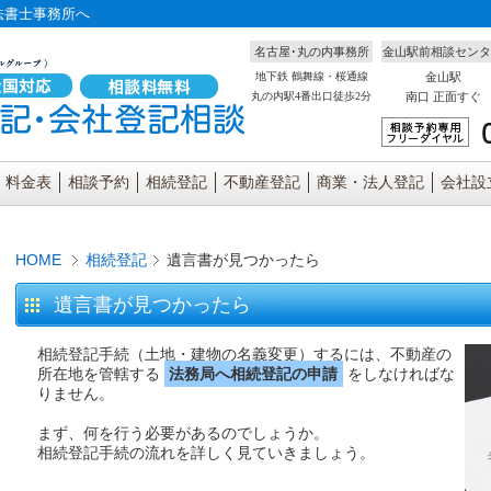
法書士事務所へ
名古屋･丸の内事務所
金山駅前相談センタ
地下鉄 鶴舞線・桜通線
金山駅
丸の内駅4番出口徒歩2分
南口 正面すぐ
料金表
相談予約
相続登記
不動産登記
商業・法人登記
会社設
HOME
相続登記
遺言書が見つかったら
遺言書が見つかったら
相続登記手続（土地・建物の名義変更）するには、不動産の
所在地を管轄する
法務局へ相続登記の申請
をしなければな
りません。
まず、何を行う必要があるのでしょうか。
相続登記手続の流れを詳しく見ていきましょう。