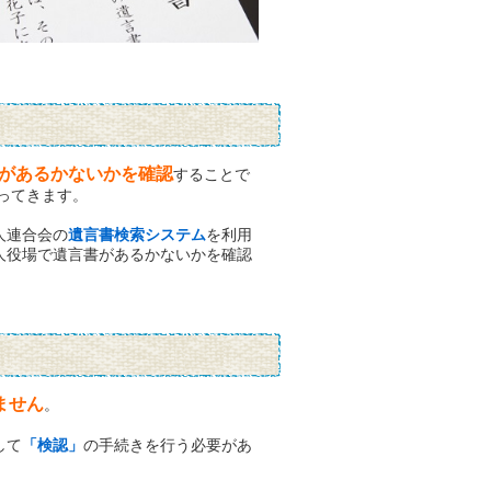
があるかないかを確認
することで
ってきます。
人連合会の
遺言書検索システム
を利用
人役場で遺言書があるかないかを確認
ません
。
して
「検認」
の手続きを行う必要があ
。