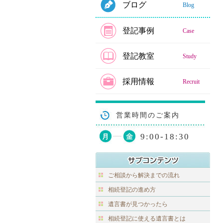
ブログ
Blog
登記事例
Case
登記教室
Study
採用情報
Recruit
営業時間のご案内
9:00-18:30
ご相談から解決までの流れ
相続登記の進め方
遺言書が見つかったら
相続登記に使える遺言書とは